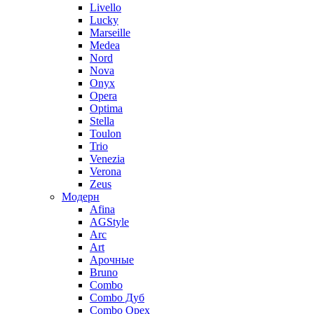
Livello
Lucky
Marseille
Medea
Nord
Nova
Onyx
Opera
Optima
Stella
Toulon
Trio
Venezia
Verona
Zeus
Модерн
Afina
AGStyle
Arc
Art
Aрочные
Bruno
Combo
Combo Дуб
Combo Орех