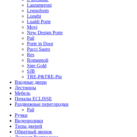
Laurameroni
Legnoform
Longhi
Lualdi Porte
Movi
New Design Porte
Pail
Porte in Door
Pucci Saoro
Res
Romagnoli
Sige Gold
SJB
TRE-P&TRE-Piu
Входные двери
Лестницы
Мебель
Пеналы ECLISSE
Раздвижные перегородки
Pail
Ручки
Видеоролики
Типы дверей
Обратный звонок