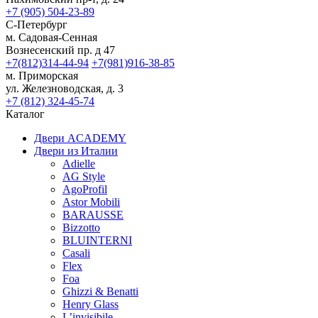
+7 (905) 504-23-89
С-Петербург
м. Садовая-Сенная
Вознесенский пр. д 47
+7(812)314-44-94
+7(981)916-38-85
м. Приморская
ул. Железноводская, д. 3
+7 (812) 324-45-74
Каталог
Двери ACADEMY
Двери из Италии
Adielle
AG Style
AgoProfil
Astor Mobili
BARAUSSE
Bizzotto
BLUINTERNI
Casali
Flex
Foa
Ghizzi & Benatti
Henry Glass
L’invisibile