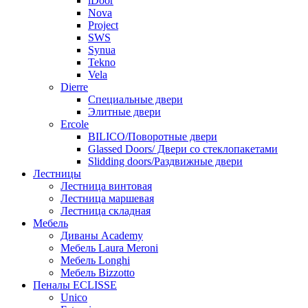
iDoor
Nova
Project
SWS
Synua
Tekno
Vela
Dierre
Специальные двери
Элитные двери
Ercole
BILICO/Поворотные двери
Glassed Doors/ Двери со стеклопакетами
Slidding doors/Раздвижные двери
Лестницы
Лестница винтовая
Лестница маршевая
Лестница складная
Мебель
Диваны Academy
Мебель Laura Meroni
Мебель Longhi
Мебель Bizzotto
Пеналы ECLISSE
Unico