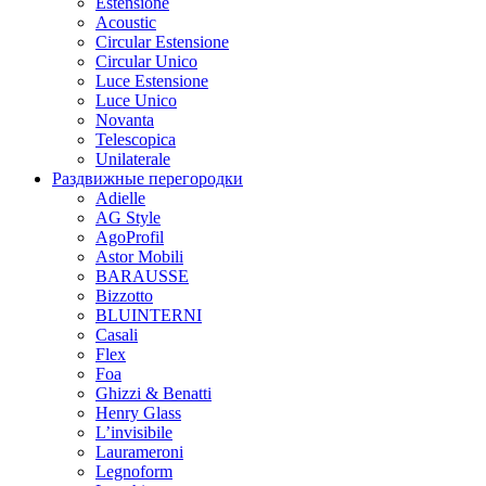
Estensione
Acoustic
Circular Estensione
Circular Unico
Luce Estensione
Luce Unico
Novanta
Telescopica
Unilaterale
Раздвижные перегородки
Adielle
AG Style
AgoProfil
Astor Mobili
BARAUSSE
Bizzotto
BLUINTERNI
Casali
Flex
Foa
Ghizzi & Benatti
Henry Glass
L’invisibile
Laurameroni
Legnoform