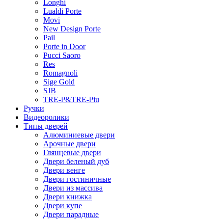
Longhi
Lualdi Porte
Movi
New Design Porte
Pail
Porte in Door
Pucci Saoro
Res
Romagnoli
Sige Gold
SJB
TRE-P&TRE-Piu
Ручки
Видеоролики
Типы дверей
Алюминиевые двери
Арочные двери
Глянцевые двери
Двери беленый дуб
Двери венге
Двери гостиничные
Двери из массива
Двери книжка
Двери купе
Двери парадные