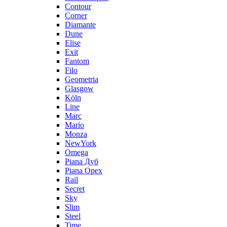
Contour
Corner
Diamante
Dune
Elise
Exit
Fantom
Filo
Geometria
Glasgow
Köln
Line
Marc
Mario
Monza
NewYork
Omega
Piana Дуб
Piana Орех
Rail
Secret
Sky
Slim
Steel
Time