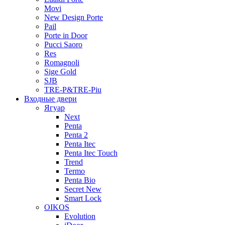
Movi
New Design Porte
Pail
Porte in Door
Pucci Saoro
Res
Romagnoli
Sige Gold
SJB
TRE-P&TRE-Piu
Входные двери
Ягуар
Next
Penta
Penta 2
Penta Itec
Penta Itec Touch
Trend
Termo
Penta Bio
Secret New
Smart Lock
OIKOS
Evolution